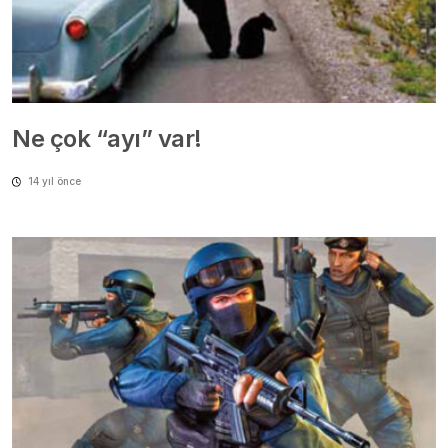
Ne çok “ayı” var!
14 yıl önce