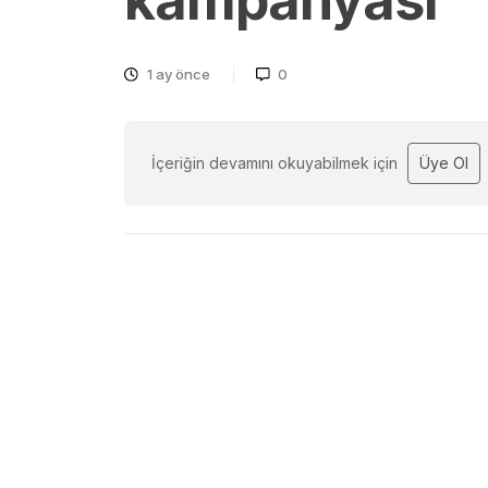
kampanyası
1 ay önce
0
İçeriğin devamını okuyabilmek için
Üye Ol