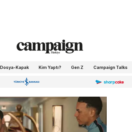
Dosya-Kapak
Kim Yaptı?
Gen Z
Campaign Talks
OneIngage
Sharpcake
İş Bankası 100.Yıl