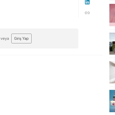
veya
Giriş Yap