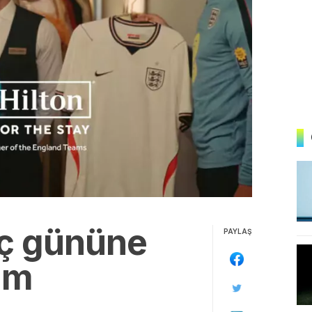
aç gününe
PAYLAŞ
am