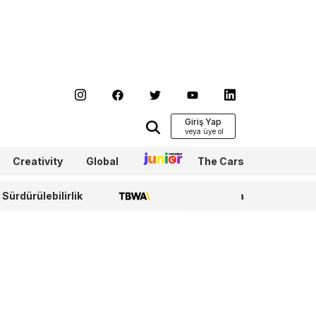
Giriş Yap
Creativity
Global
Junior
The Cars
Sürdürülebilirlik
TBWA
WPP Media