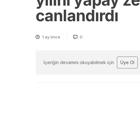
yılını yapay z
canlandırdı
1 ay önce
0
İçeriğin devamını okuyabilmek için
Üye Ol