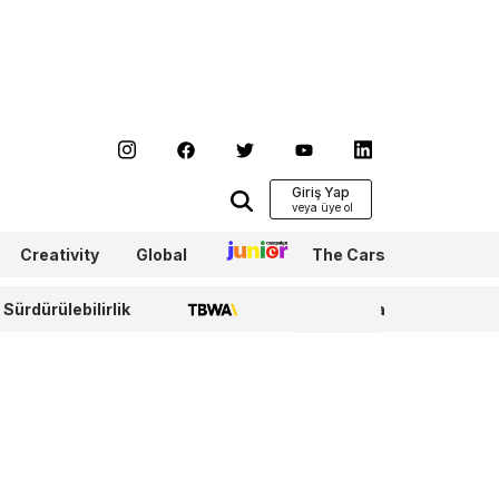
Giriş Yap
Creativity
Global
Junior
The Cars
Sürdürülebilirlik
TBWA
WPP Media