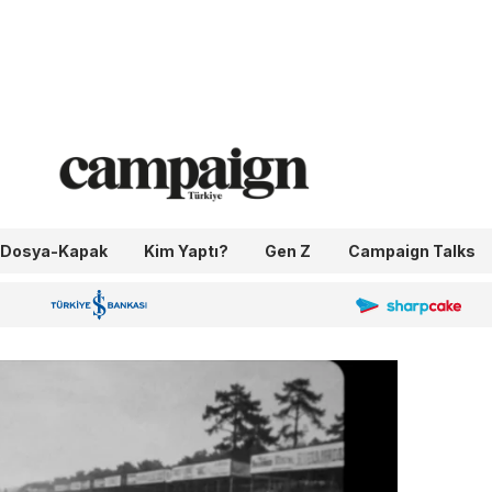
Dosya-Kapak
Kim Yaptı?
Gen Z
Campaign Talks
OneIngage
Sharpcake
İş Bankası 100.Yıl