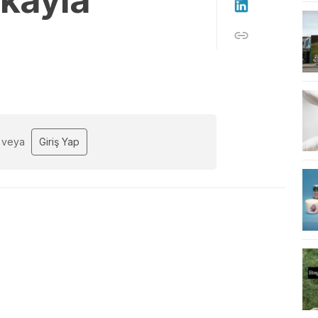
ekayla
veya
Giriş Yap