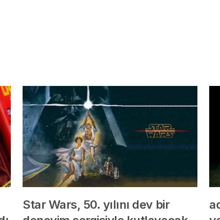
Star Wars, 50. yılını dev bir
ad