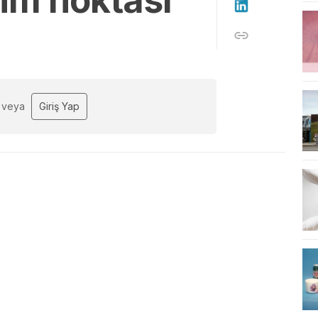
şim noktası
veya
Giriş Yap