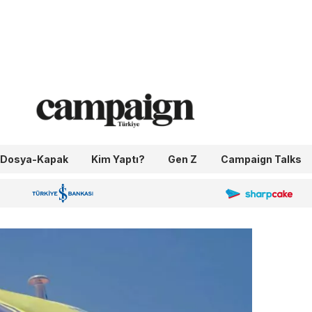
Dosya-Kapak
Kim Yaptı?
Gen Z
Campaign Talks
OneIngage
Sharpcake
İş Bankası 100.Yıl