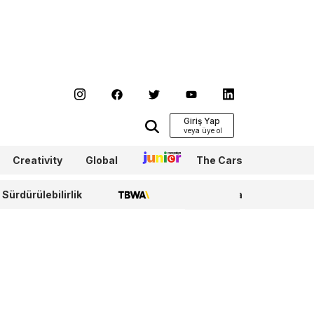
Giriş Yap
Creativity
Global
Junior
The Cars
Sürdürülebilirlik
TBWA
WPP Media