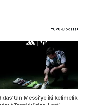
TÜMÜNÜ GÖSTER
idas’tan Messi’ye iki kelimelik