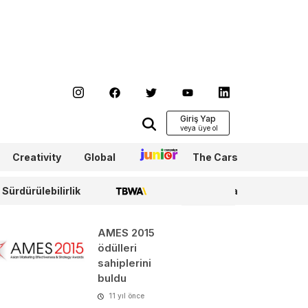
Giriş Yap
Creativity
Global
Junior
The Cars
Sürdürülebilirlik
TBWA
WPP Media
AMES 2015
ödülleri
sahiplerini
buldu
11 yıl önce