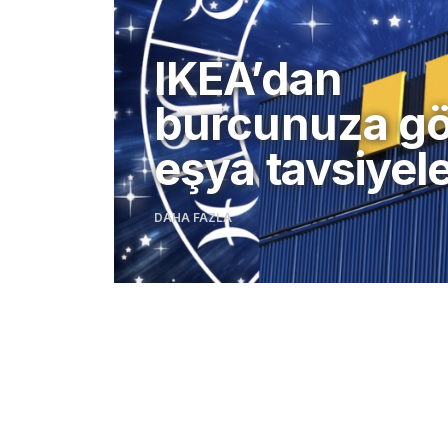
IKEA’dan
burcunuza gö
eşya tavsiyele
DAHA FAZLA