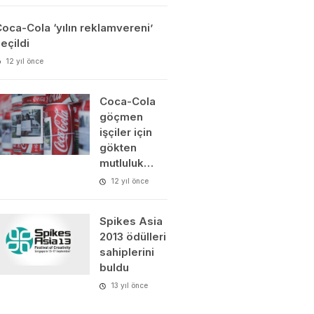
oca-Cola ‘yılın reklamvereni’
eçildi
12 yıl önce
Coca-Cola
göçmen
işçiler için
gökten
mutluluk…
12 yıl önce
Spikes Asia
2013 ödülleri
sahiplerini
buldu
13 yıl önce