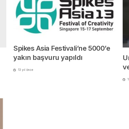
Spikes Asia Festivali’ne 5000’e
yakın başvuru yapıldı
U
v
13 yıl önce
1