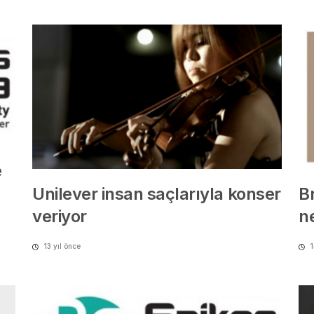
e
Unilever insan saçlarıyla konser
Br
veriyor
n
13 yıl önce
1