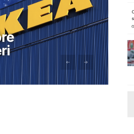
C
s
re
ri