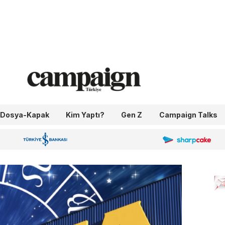
Dosya-Kapak
Kim Yaptı?
Gen Z
Campaign Talks
OneIngage
Sharpcake
İş Bankası 100.Yıl