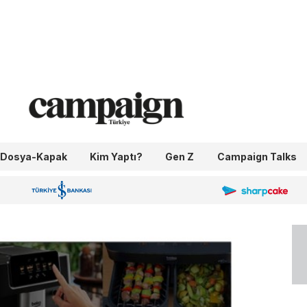
Dosya-Kapak
Kim Yaptı?
Gen Z
Campaign Talks
OneIngage
Sharpcake
İş Bankası 100.Yıl