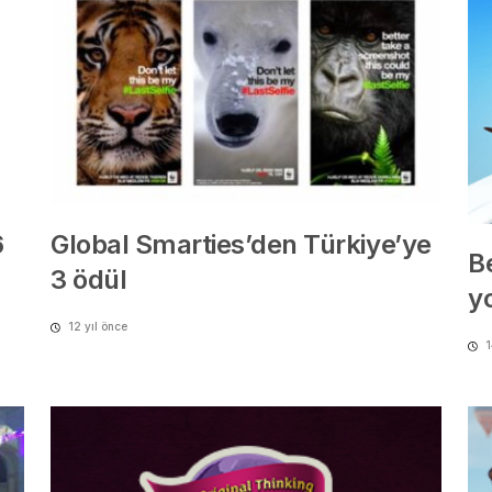
6
Global Smarties’den Türkiye’ye
B
3 ödül
y
12 yıl önce
1