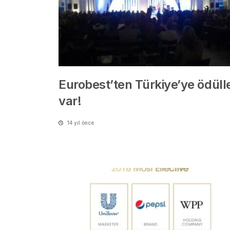
Eurobest’ten Türkiye’ye ödüll
var!
14 yıl önce