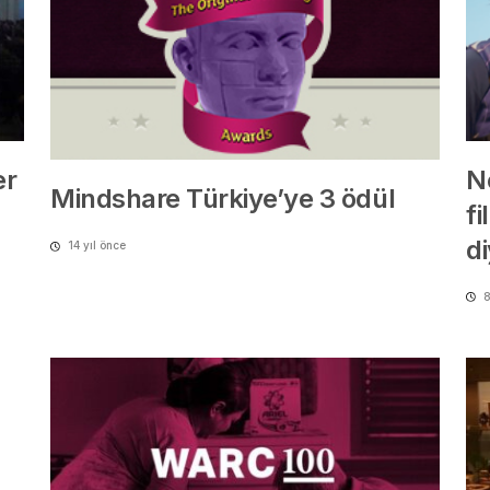
er
N
Mindshare Türkiye’ye 3 ödül
fi
d
14 yıl önce
8