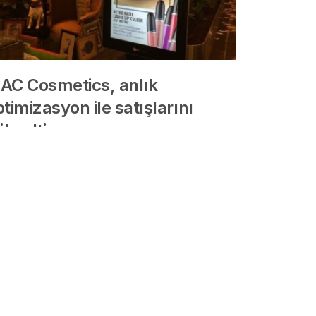
AC Cosmetics, anlık
timizasyon ile satışlarını
ükseltiyor
 yıl önce