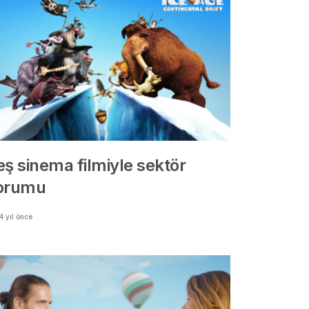
eş sinema filmiyle sektör
orumu
4 yıl önce