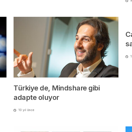
9
C
s
1
Türkiye de, Mindshare gibi
adapte oluyor
10 yıl önce