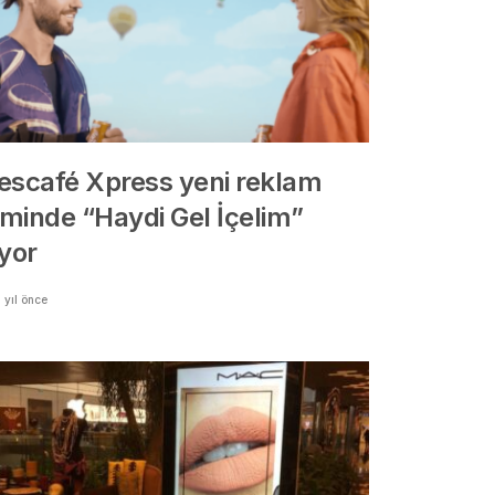
escafé Xpress yeni reklam
lminde “Haydi Gel İçelim”
iyor
 yıl önce