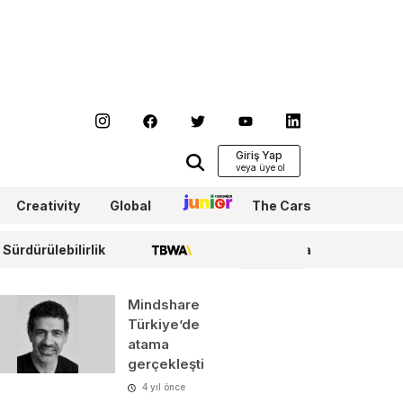
Giriş Yap
Creativity
Global
Junior
The Cars
Sürdürülebilirlik
TBWA
WPP Media
Mindshare
Türkiye’de
atama
gerçekleşti
4 yıl önce