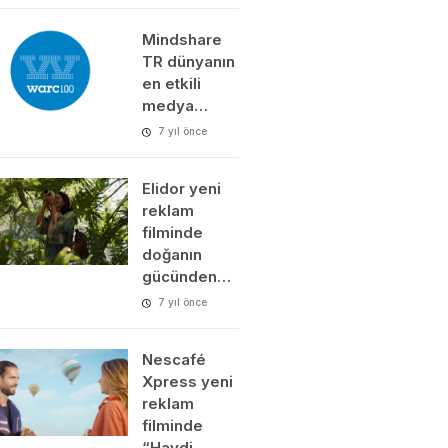
Mindshare
TR dünyanın
en etkili
medya…
7 yıl önce
Elidor yeni
reklam
filminde
doğanın
gücünden…
7 yıl önce
Nescafé
Xpress yeni
reklam
filminde
“Haydi…