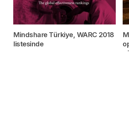
Mindshare Türkiye, WARC 2018
M
listesinde
op
y
8 yıl önce
9