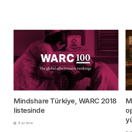
Mindshare Türkiye, WARC 2018
M
listesinde
op
y
8 yıl önce