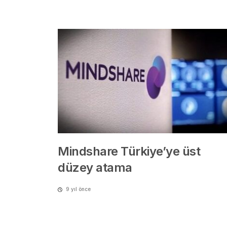
​Mindshare Türkiye’ye üst
düzey atama
9 yıl önce