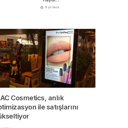
8 yıl önce
AC Cosmetics, anlık
timizasyon ile satışlarını
ükseltiyor