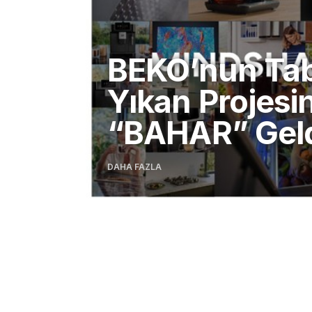
“Mindshare’d
haftanın öne
çıkanları”
DAHA FAZLA