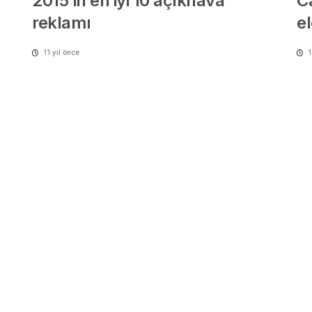
2015’in en iyi 10 açıkhava
Ca
reklamı
e
11 yıl önce
1
Carlsberg, Tuborg için küresel
H
konkur açtı
P
12 yıl önce
1