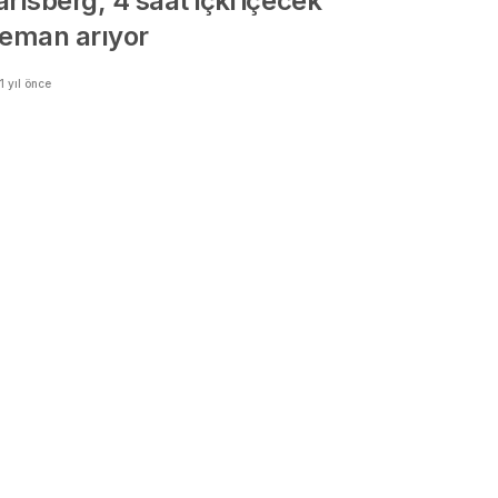
rlsberg, 4 saat içki içecek
leman arıyor
1 yıl önce
aftanın en çok paylaşılanı:
epsi Max
3 yıl önce