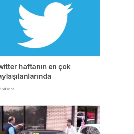
witter haftanın en çok
aylaşılanlarında
3 yıl önce