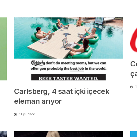
C
ça
1
Carlsberg, 4 saat içki içecek
eleman arıyor
11 yıl önce