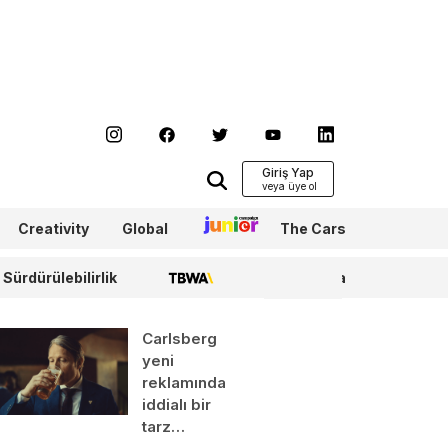
Giriş Yap
Creativity
Global
Junior
The Cars
Sürdürülebilirlik
TBWA
WPP Media
Carlsberg
yeni
reklamında
iddialı bir
tarz…