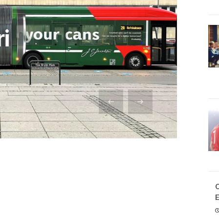
ların
i
le…
C
E