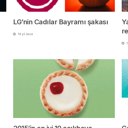
LG’nin Cadılar Bayramı şakası
Ya
r
14 yıl önce
1