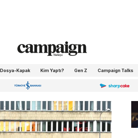
Dosya-Kapak
Kim Yaptı?
Gen Z
Campaign Talks
OneIngage
Sharpcake
İş Bankası 100.Yıl