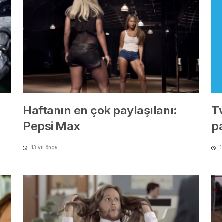
Haftanın en çok paylaşılanı:
T
Pepsi Max
p
13 yıl önce
1