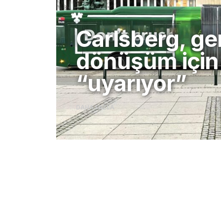
Carlsberg bar
açılmasını yen
reklam filmiy
DAHA FAZLA