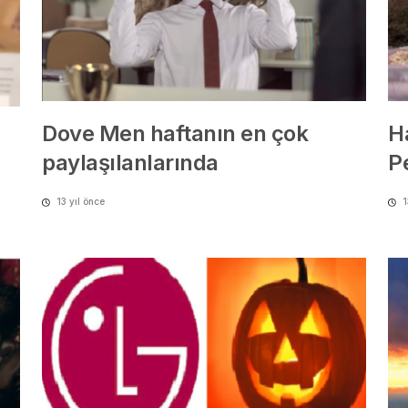
Dove Men haftanın en çok
H
paylaşılanlarında
P
13 yıl önce
1