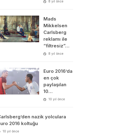
8 yıl önce
Mads
Mikkelsen
Carlsberg
reklamı ile
“filtresiz”…
8 yıl önce
Euro 2016’da
en çok
paylaşılan
10…
10 yıl önce
arlsberg’den nazik yolculara
uro 2016 koltuğu
10 yıl önce