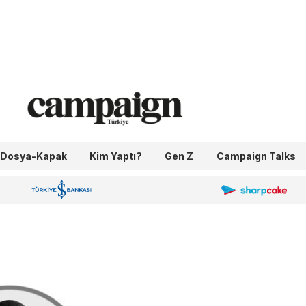
Dosya-Kapak
Kim Yaptı?
Gen Z
Campaign Talks
OneIngage
Sharpcake
İş Bankası 100.Yıl