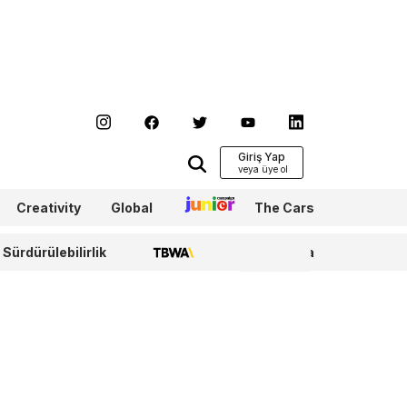
Giriş Yap
Creativity
Global
Junior
The Cars
Sürdürülebilirlik
TBWA
WPP Media