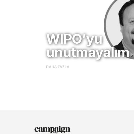
WIPO’yu
unutmayalım
DAHA FAZLA