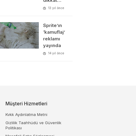
dikkat…
13 yıl önce
Sprite’ın
‘kamuflaj’
reklamı
yayında
14 yıl önce
Müşteri Hizmetleri
Kvkk Aydınlatma Metni
Gizlilik Taahhüdü ve Güvenlik
Politikası