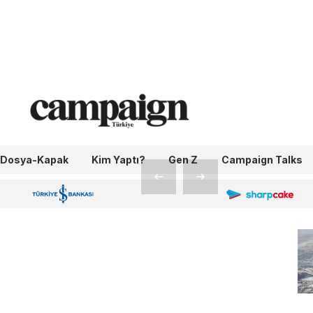
ı
Dosya-Kapak
Kim Yaptı?
Gen Z
Campaign Talks
OneIngage
Sharpcake
İş Bankası 100.Yıl