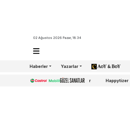
Nike, kadınlar
Bağdat
02 Ağustos 2026 Pazar, 18:34
Caddesi’nde
koşturdu
Haberler
Yazarlar
AoY/BoY
DAHA FAZLA
Castrol
Güzel Sanatlar
Happytizer