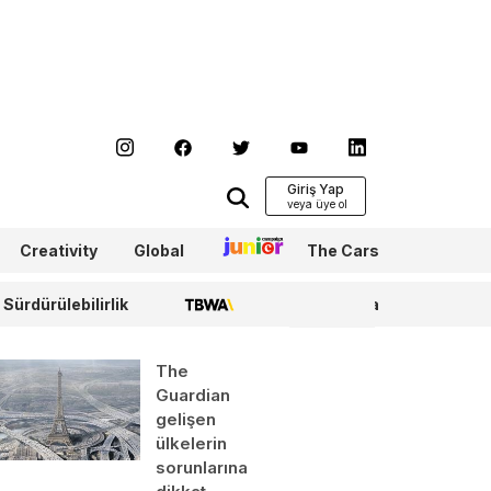
Giriş Yap
Creativity
Global
Junior
The Cars
Sürdürülebilirlik
TBWA
WPP Media
The
Guardian
gelişen
ülkelerin
sorunlarına