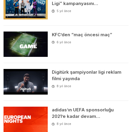
Ligi” kampanyasını…
5 yıl önce
KFC’den “maç öncesi maç”
6 yıl önce
Digitürk şampiyonlar ligi reklam
filmi yayında
8 yıl önce
adidas’ın UEFA sponsorluğu
2021’e kadar devam…
8 yıl önce