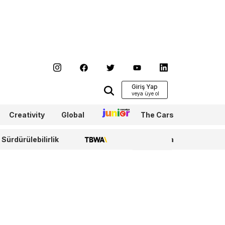
Giriş Yap
Creativity
Global
Junior
The Cars
Sürdürülebilirlik
TBWA
WPP Media