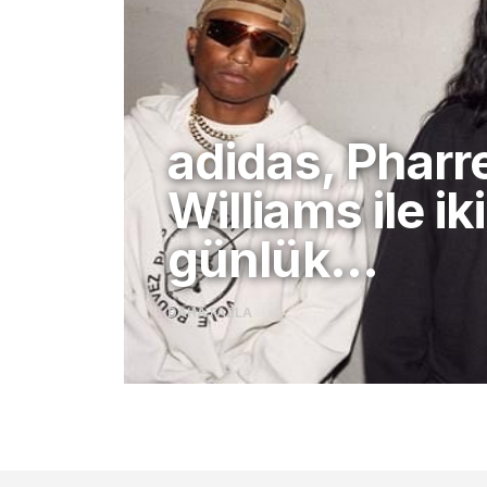
adidas, Pharre
Williams ile iki
günlük…
DAHA FAZLA