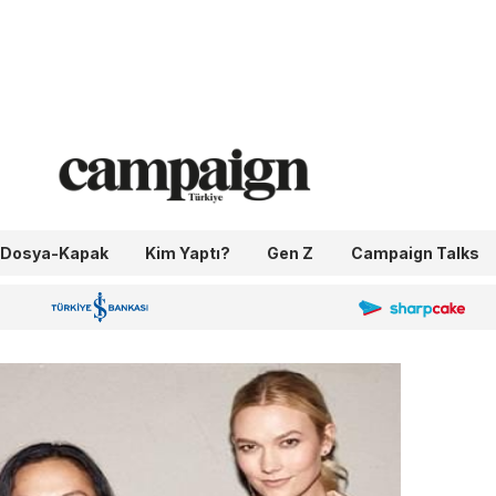
Dosya-Kapak
Kim Yaptı?
Gen Z
Campaign Talks
OneIngage
Sharpcake
İş Bankası 100.Yıl