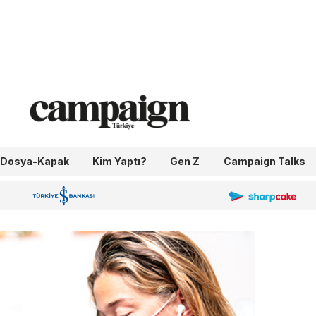
Dosya-Kapak
Kim Yaptı?
Gen Z
Campaign Talks
OneIngage
Sharpcake
İş Bankası 100.Yıl