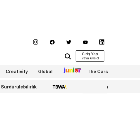
Giriş Yap
Creativity
Global
Junior
The Cars
Sürdürülebilirlik
TBWA
WPP Media