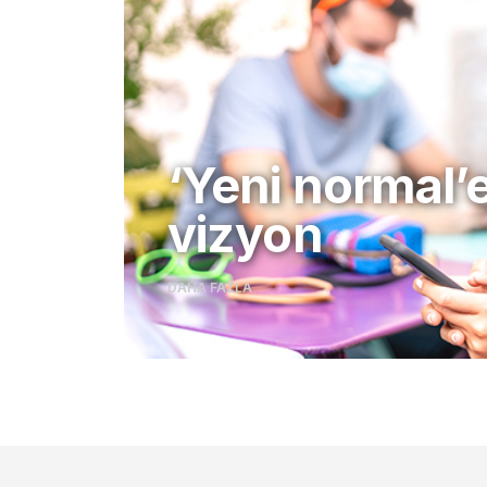
‘Yeni normal’
vizyon
DAHA FAZLA