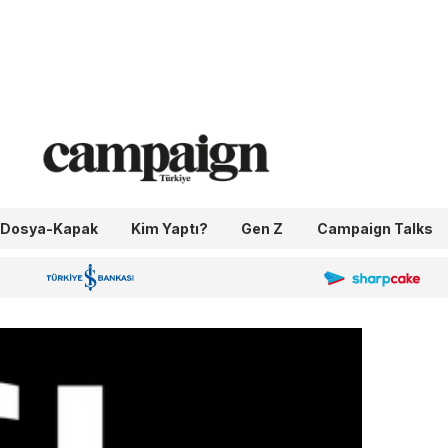
Dosya-Kapak
Kim Yaptı?
Gen Z
Campaign Talks
OneIngage
Sharpcake
İş Bankası 100.Yıl