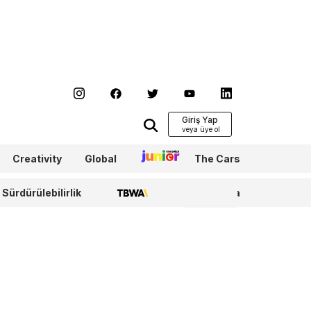
Giriş Yap
Creativity
Global
Junior
The Cars
Sürdürülebilirlik
TBWA
WPP Media