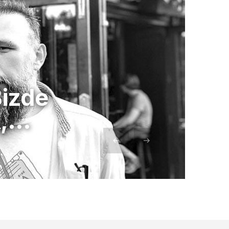
Bizde
k,…