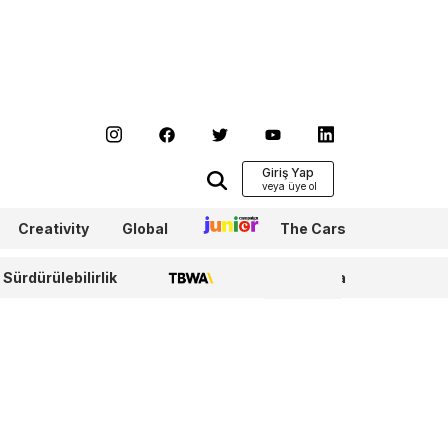
Giriş Yap
Creativity
Global
Junior
The Cars
Sürdürülebilirlik
TBWA
WPP Media