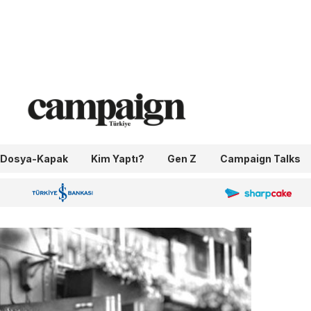
Dosya-Kapak
Kim Yaptı?
Gen Z
Campaign Talks
OneIngage
Sharpcake
İş Bankası 100.Yıl