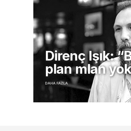
Direnç Işık: “
plan mlan yo
DAHA FAZLA