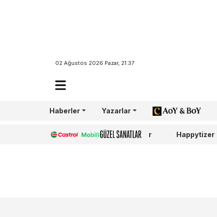
02 Ağustos 2026 Pazar, 21:37
Yemek seçim
diktatörlüğe 
Haberler
Yazarlar
AoY/BoY
DAHA FAZLA
Castrol
Güzel Sanatlar
Happytizer