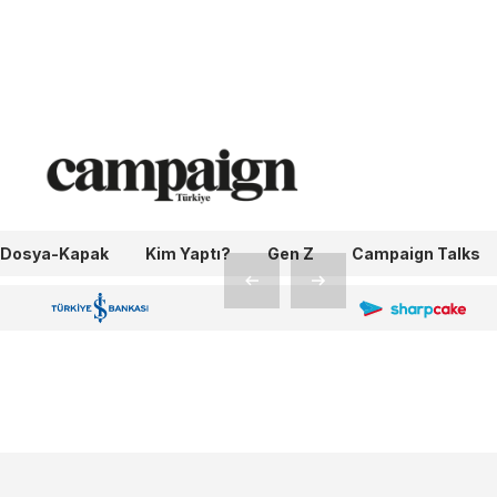
inde
son
Dosya-Kapak
Kim Yaptı?
Gen Z
Campaign Talks
OneIngage
Sharpcake
İş Bankası 100.Yıl