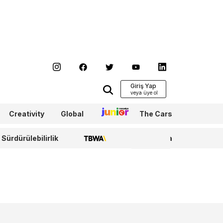
Giriş Yap
Creativity
Global
Junior
The Cars
Sürdürülebilirlik
TBWA
WPP Media