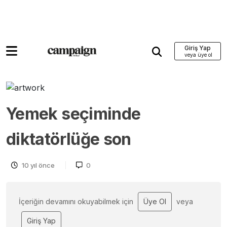
Giriş Yap
Yemek seçiminde
diktatörlüğe son
10 yıl önce
0
İçeriğin devamını okuyabilmek için
Üye Ol
veya
Giriş Yap