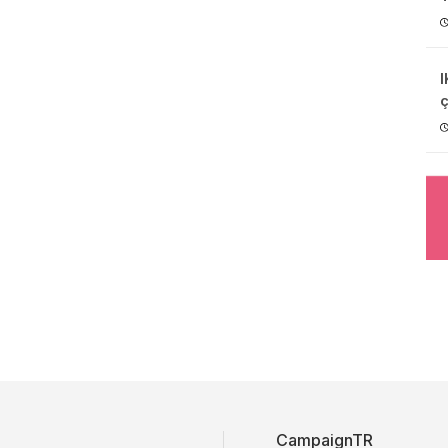
I
ç
CampaignTR