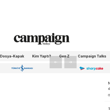
kitap
Dosya-Kapak
Kim Yaptı?
Gen Z
Campaign Talks
OneIngage
Sharpcake
İş Bankası 100.Yıl
d