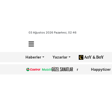
Söylediğiniz
03 Ağustos 2026 Pazartesi, 02:46
absürt şeyler 
haline gelirse
Haberler
Yazarlar
AoY/BoY
DAHA FAZLA
Castrol
Güzel Sanatlar
Happytizer