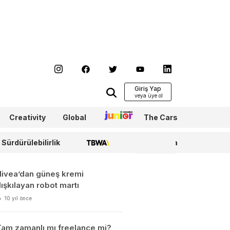
Giriş Yap
Creativity
Global
Junior
The Cars
Sürdürülebilirlik
TBWA
WPP Media
Nivea’dan güneş kremi
ışkılayan robot martı
10 yıl önce
Tam zamanlı mı freelance mi?