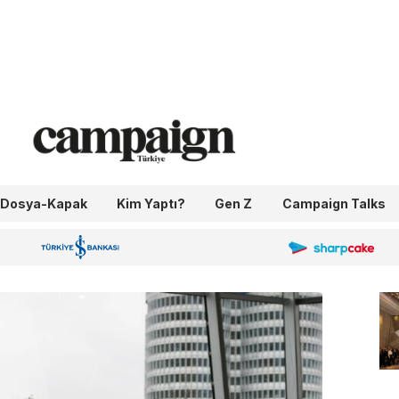
Dosya-Kapak
Kim Yaptı?
Gen Z
Campaign Talks
OneIngage
Sharpcake
İş Bankası 100.Yıl