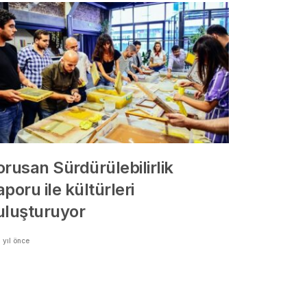
orusan Sürdürülebilirlik
poru ile kültürleri
uluşturuyor
 yıl önce