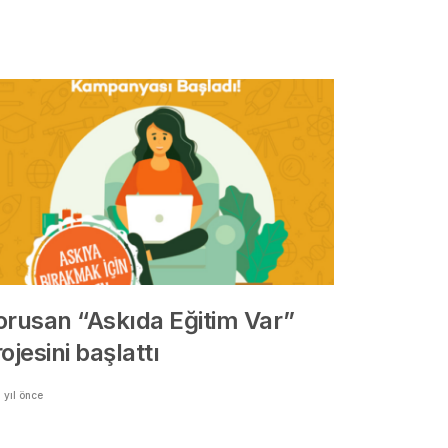
orusan “Askıda Eğitim Var”
ojesini başlattı
 yıl önce