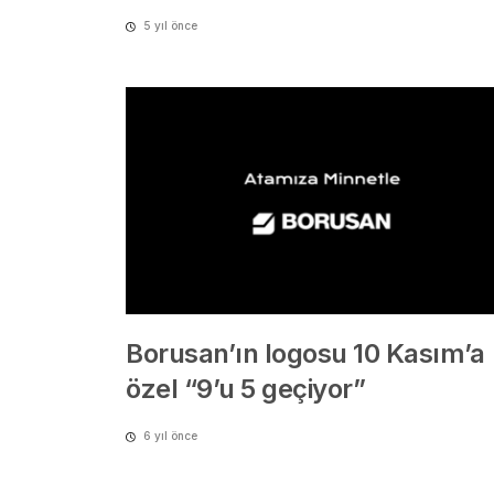
5 yıl önce
Borusan’ın logosu 10 Kasım’a
özel “9’u 5 geçiyor”
6 yıl önce