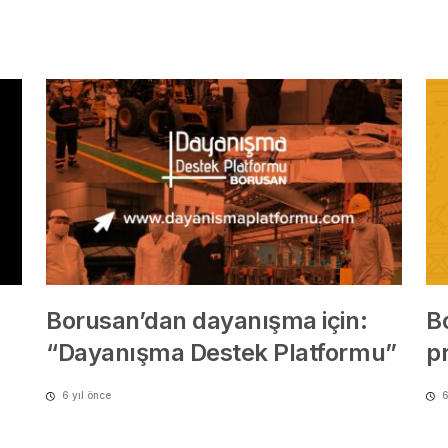
Borusan’dan dayanışma için:
B
“Dayanışma Destek Platformu”
pr
6 yıl önce
6