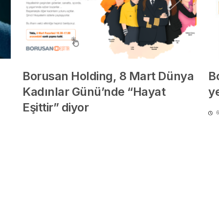
Borusan Holding, 8 Mart Dünya
B
Kadınlar Günü’nde “Hayat
y
Eşittir” diyor
6
5 yıl önce