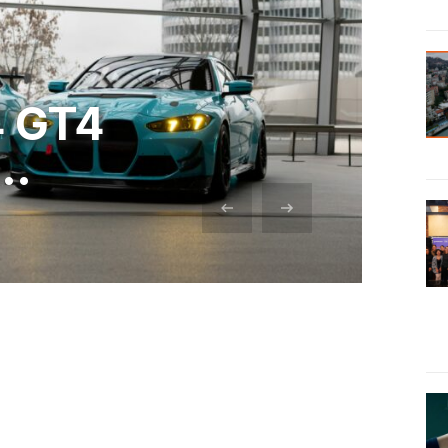
san Oto’nun
ıl Kutlaması