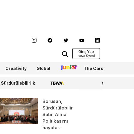
Giriş Yap
Creativity
Global
Junior
The Cars
Sürdürülebilirlik
TBWA
WPP Media
Borusan,
Sürdürülebilir
Satın Alma
Politikası’nı
hayata…