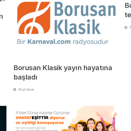
B
t
m
1
Borusan Klasik yayın hayatına
başladı
14 yıl önce