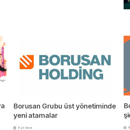
ya
B
Borusan Grubu üst yönetiminde
ş
yeni atamalar
6
6 yıl önce