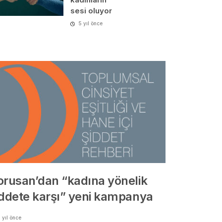
sesi oluyor
5 yıl önce
orusan’dan “kadına yönelik
iddete karşı” yeni kampanya
 yıl önce