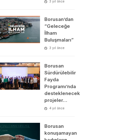
3 yıl önce
Borusan’dan
“Geleceğe
İlham
Buluşmaları”
3 yıl önce
Borusan
Sürdürülebilir
Fayda
Programı’nda
desteklenecek
projeler…
4 yıl önce
Borusan
konuşamayan
kadınların