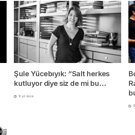
Şule Yücebıyık: “Salt herkes
B
kutluyor diye siz de mi bu…
Ra
b
8 yıl önce
9