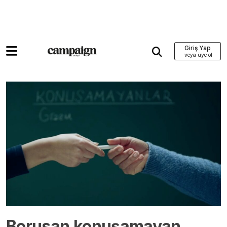
Giriş Yap
Borusan konuşamayan