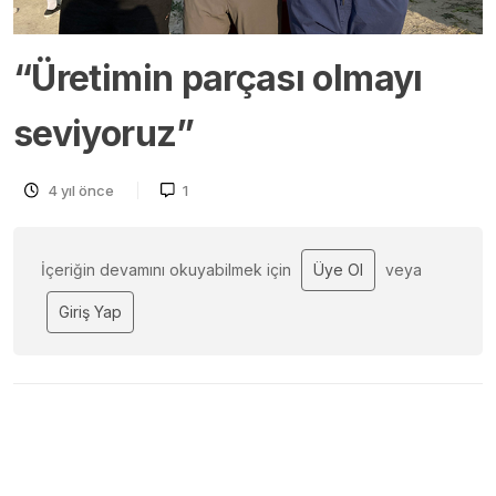
“Üretimin parçası olmayı
seviyoruz”
4 yıl önce
1
İçeriğin devamını okuyabilmek için
Üye Ol
veya
Giriş Yap