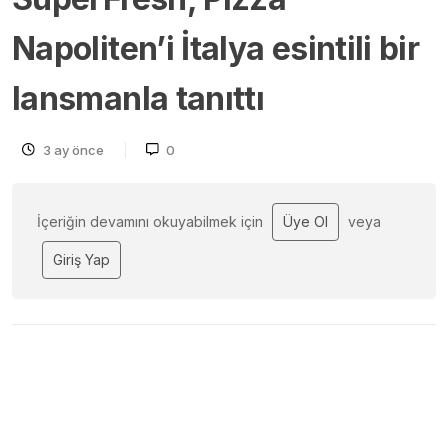
Napoliten’i İtalya esintili bir
lansmanla tanıttı
3 ay önce
0
İçeriğin devamını okuyabilmek için
Üye Ol
veya
Giriş Yap