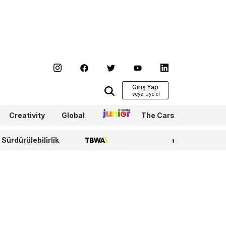
Giriş Yap
Creativity
Global
Junior
The Cars
Sürdürülebilirlik
TBWA
WPP Media