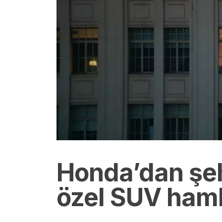
Honda’dan şeh
özel SUV haml