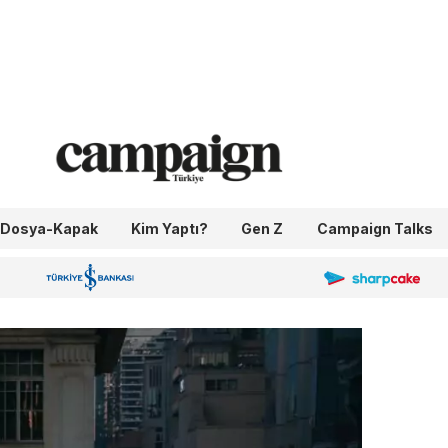
Dosya-Kapak
Kim Yaptı?
Gen Z
Campaign Talks
OneIngage
Sharpcake
İş Bankası 100.Yıl