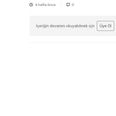
4 hafta önce
0
İçeriğin devamını okuyabilmek için
Üye Ol