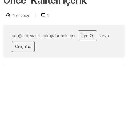
Önce ‘Kaliteli İçerik’
4 yıl önce
1
İçeriğin devamını okuyabilmek için
Üye Ol
veya
Giriş Yap