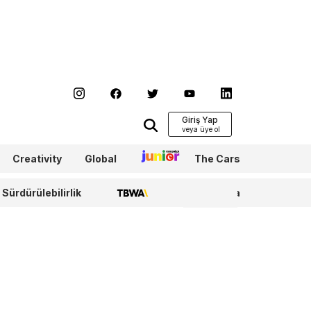
Giriş Yap
Creativity
Global
Junior
The Cars
Sürdürülebilirlik
TBWA
WPP Media