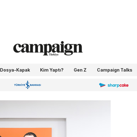
Dosya-Kapak
Kim Yaptı?
Gen Z
Campaign Talks
OneIngage
Sharpcake
İş Bankası 100.Yıl