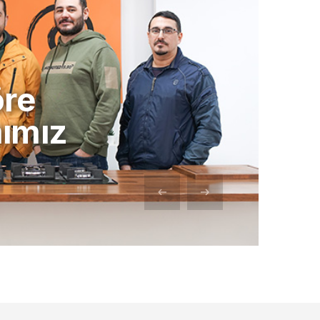
̈re
mımız