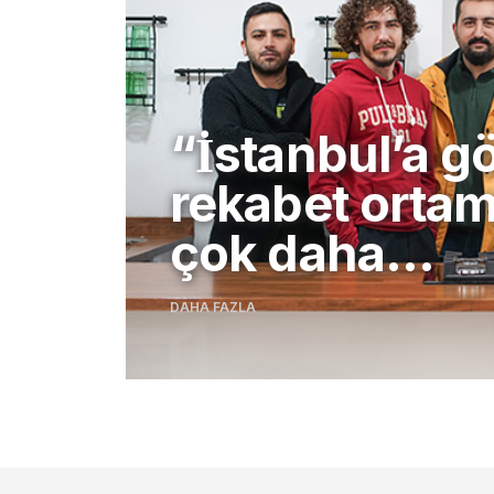
“İstanbul’a go
rekabet orta
çok daha…
DAHA FAZLA