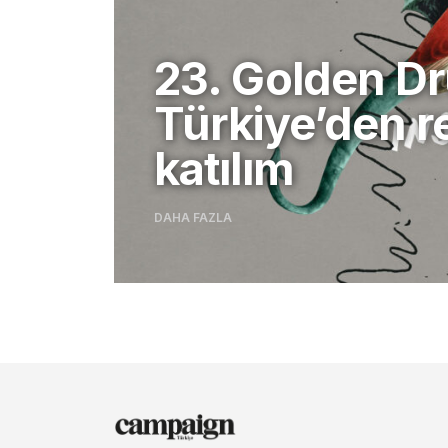
23. Golden D
Türkiye’den r
katılım
DAHA FAZLA