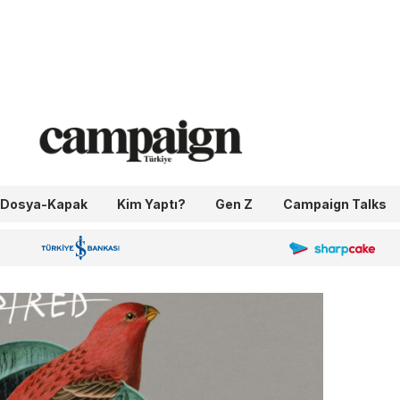
Dosya-Kapak
Kim Yaptı?
Gen Z
Campaign Talks
OneIngage
Sharpcake
İş Bankası 100.Yıl