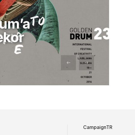
rum’a
ekor
CampaignTR