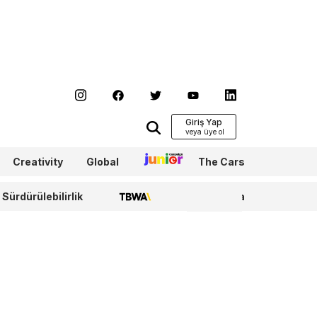
Giriş Yap
Creativity
Global
Junior
The Cars
Sürdürülebilirlik
TBWA
WPP Media