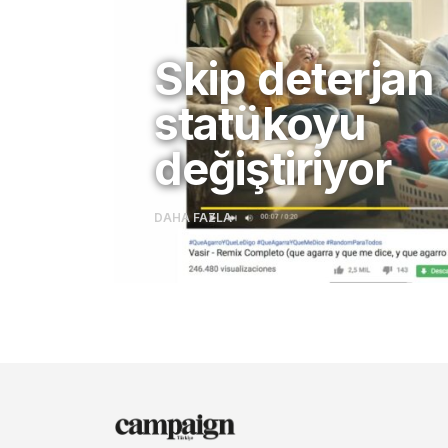
Skip deterjan
statükoyu
değiştiriyor
DAHA FAZLA