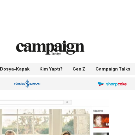
Dosya-Kapak
Kim Yaptı?
Gen Z
Campaign Talks
OneIngage
Sharpcake
İş Bankası 100.Yıl