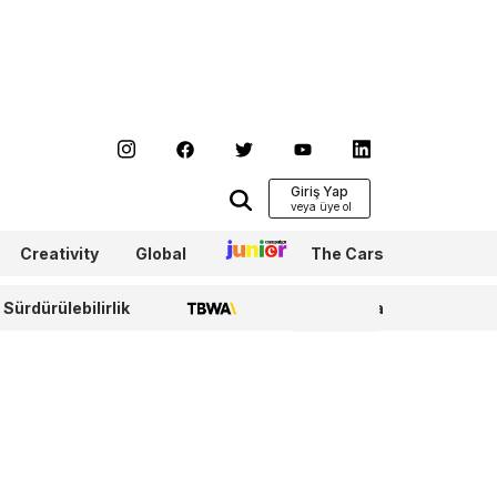
Giriş Yap
Creativity
Global
Junior
The Cars
Sürdürülebilirlik
TBWA
WPP Media