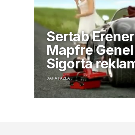
Sertab Erener
Mapfre Genel
Sigorta rekla
DAHA FAZLA