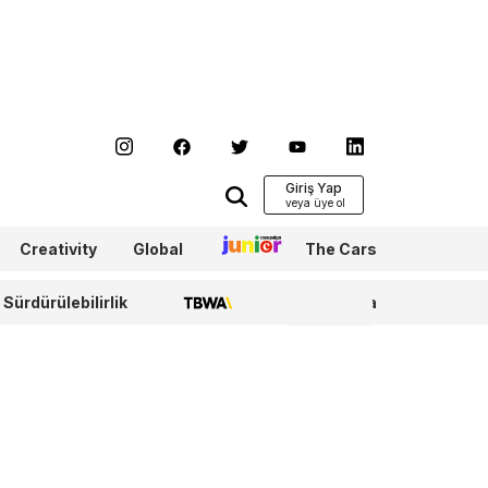
Giriş Yap
Creativity
Global
Junior
The Cars
Sürdürülebilirlik
TBWA
WPP Media