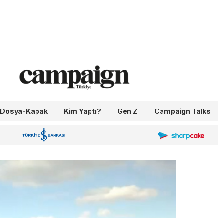
Dosya-Kapak
Kim Yaptı?
Gen Z
Campaign Talks
OneIngage
Sharpcake
İş Bankası 100.Yıl