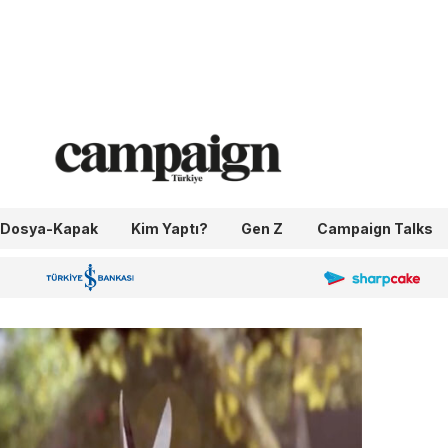
Dosya-Kapak
Kim Yaptı?
Gen Z
Campaign Talks
OneIngage
Sharpcake
İş Bankası 100.Yıl