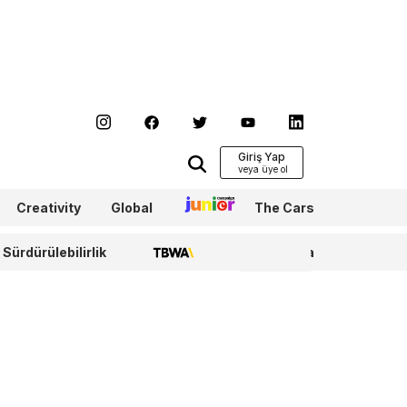
Giriş Yap
Creativity
Global
Junior
The Cars
Sürdürülebilirlik
TBWA
WPP Media