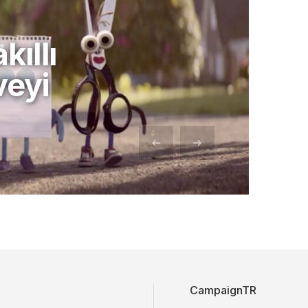
ıllı
veyi
CampaignTR