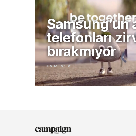
Samsung’un ak
telefonları zir
bırakmıyor
DAHA FAZLA