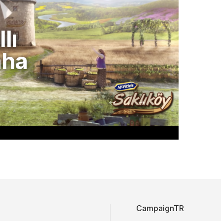
lı
aha
CampaignTR