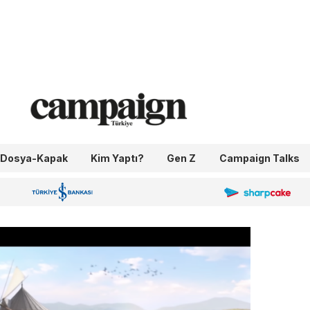
Dosya-Kapak
Kim Yaptı?
Gen Z
Campaign Talks
OneIngage
Sharpcake
İş Bankası 100.Yıl