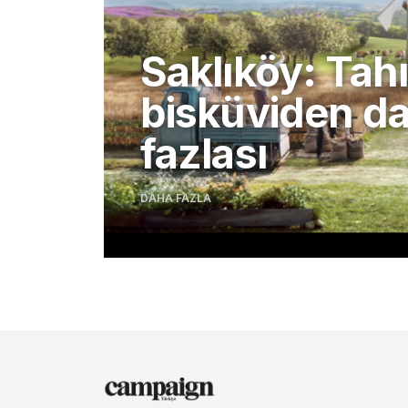
Saklıköy: Tahıl
bisküviden d
fazlası
DAHA FAZLA