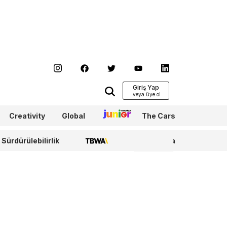
Giriş Yap
Creativity
Global
Junior
The Cars
Sürdürülebilirlik
TBWA
WPP Media