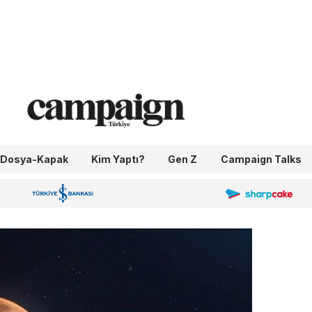
Dosya-Kapak
Kim Yaptı?
Gen Z
Campaign Talks
OneIngage
Sharpcake
İş Bankası 100.Yıl