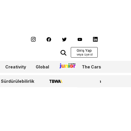
Giriş Yap
Creativity
Global
Junior
The Cars
Sürdürülebilirlik
TBWA
WPP Media