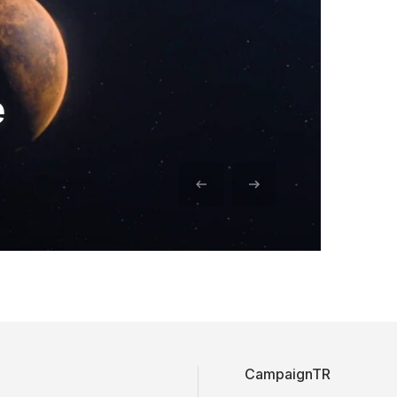
e
CampaignTR