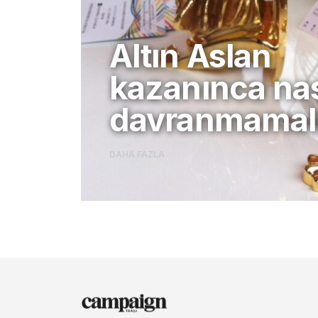
Altın Aslan
kazanınca nas
davranmamalı
DAHA FAZLA