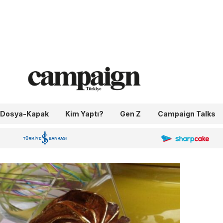
Dosya-Kapak
Kim Yaptı?
Gen Z
Campaign Talks
OneIngage
Sharpcake
İş Bankası 100.Yıl