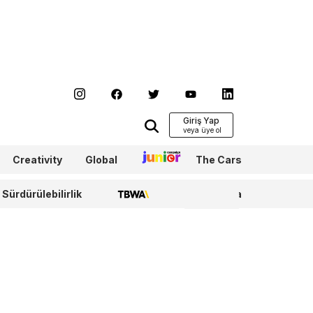
Giriş Yap
Creativity
Global
Junior
The Cars
Sürdürülebilirlik
TBWA
WPP Media