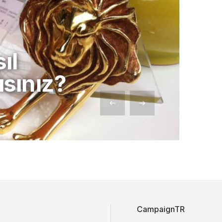
ıl
sınız?
CampaignTR