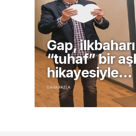
Gap, ilkbaharı
“tuhaf” bir aş
hikayesiyle…
DAHA FAZLA