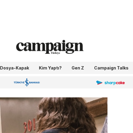
Dosya-Kapak
Kim Yaptı?
Gen Z
Campaign Talks
OneIngage
Sharpcake
İş Bankası 100.Yıl