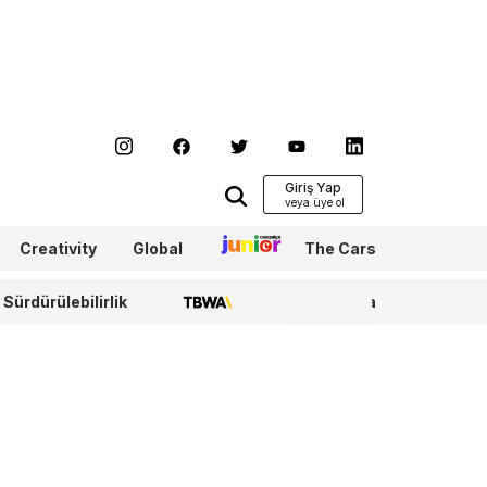
Giriş Yap
Creativity
Global
Junior
The Cars
Sürdürülebilirlik
TBWA
WPP Media