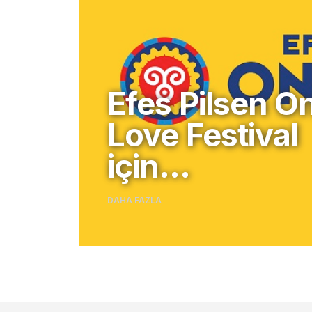
Efes Pilsen O
Love Festival
için…
DAHA FAZLA