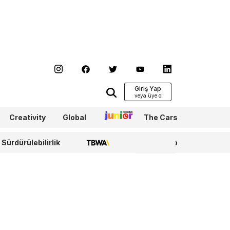
Giriş Yap
Creativity
Global
Junior
The Cars
Sürdürülebilirlik
TBWA
WPP Media