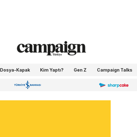
Dosya-Kapak
Kim Yaptı?
Gen Z
Campaign Talks
OneIngage
Sharpcake
İş Bankası 100.Yıl