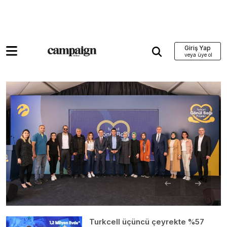
Giriş Yap
Turkcell üçüncü çeyrekte %57