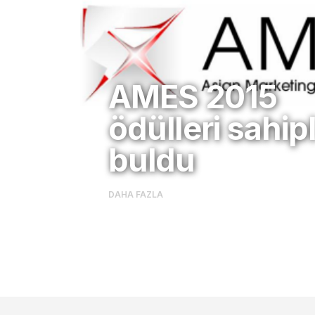
AMES 2015
ödülleri sahipl
buldu
DAHA FAZLA