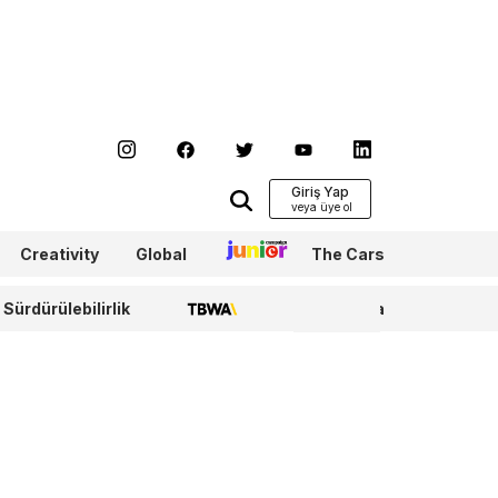
Giriş Yap
Creativity
Global
Junior
The Cars
Sürdürülebilirlik
TBWA
WPP Media