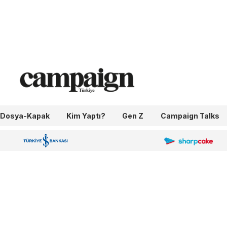
Dosya-Kapak
Kim Yaptı?
Gen Z
Campaign Talks
OneIngage
Sharpcake
İş Bankası 100.Yıl