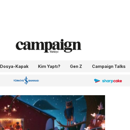
Dosya-Kapak
Kim Yaptı?
Gen Z
Campaign Talks
OneIngage
Sharpcake
İş Bankası 100.Yıl