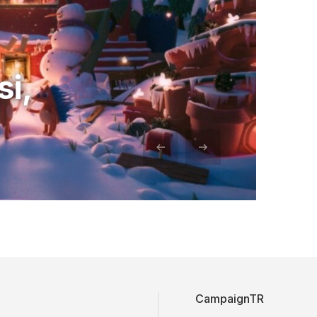
si,
CampaignTR