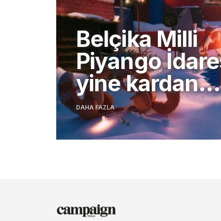
Belçika Milli
Piyango İdare
yine kardan…
DAHA FAZLA