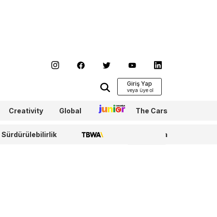
Giriş Yap
Creativity
Global
Junior
The Cars
Sürdürülebilirlik
TBWA
WPP Media