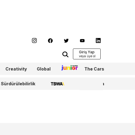
Giriş Yap
Creativity
Global
Junior
The Cars
Sürdürülebilirlik
TBWA
WPP Media