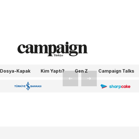
ı
 ile…
Dosya-Kapak
Kim Yaptı?
Gen Z
Campaign Talks
OneIngage
Sharpcake
İş Bankası 100.Yıl