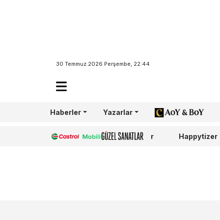
30 Temmuz 2026 Perşembe, 22:44
Molfix 15. yılın
“Waka Waka”
Haberler
Yazarlar
AoY/BoY
DAHA FAZLA
Castrol
Güzel Sanatlar
Happytizer