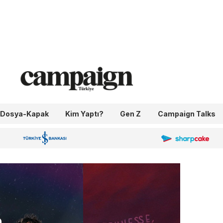
Dosya-Kapak
Kim Yaptı?
Gen Z
Campaign Talks
OneIngage
Sharpcake
İş Bankası 100.Yıl
a