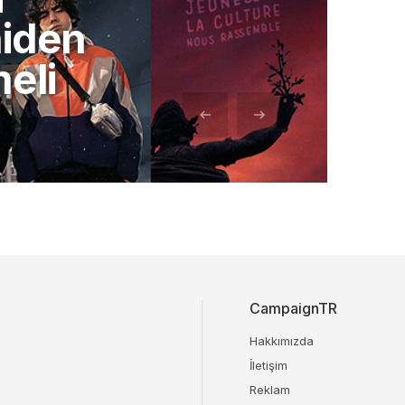
niden
eli
CampaignTR
Hakkımızda
İletişim
Reklam