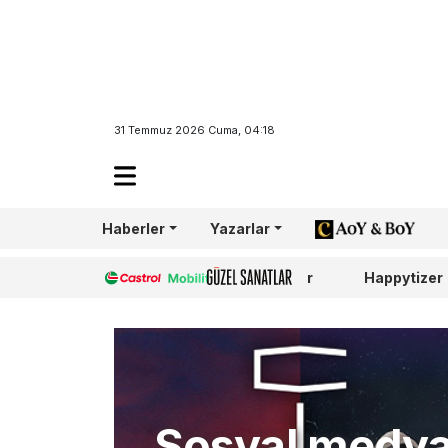
31 Temmuz 2026 Cuma, 04:18
Haberler
Yazarlar
AoY/BoY
Castrol
Güzel Sanatlar
Happytizer
Sosyal medy