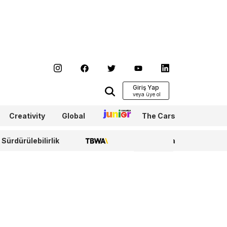
Giriş Yap
Creativity
Global
Junior
The Cars
Sürdürülebilirlik
TBWA
WPP Media