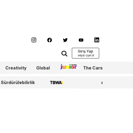
Giriş Yap
Creativity
Global
Junior
The Cars
Sürdürülebilirlik
TBWA
WPP Media