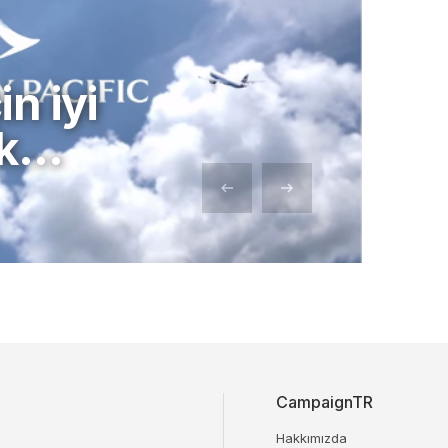
n iyi
ek…
CampaignTR
Hakkımızda