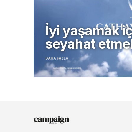
İyi yaşamak içi
seyahat etm
DAHA FAZLA