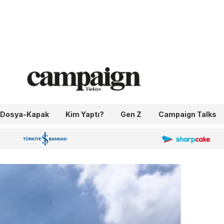
Dosya-Kapak
Kim Yaptı?
Gen Z
Campaign Talks
OneIngage
Sharpcake
İş Bankası 100.Yıl