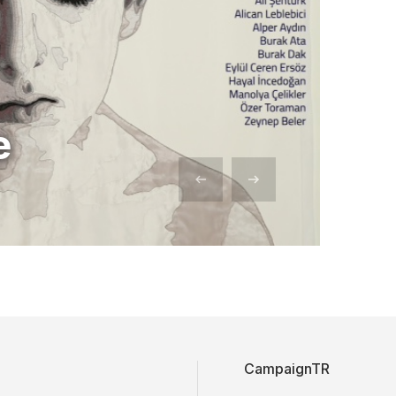
e
CampaignTR