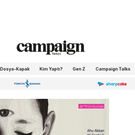
Dosya-Kapak
Kim Yaptı?
Gen Z
Campaign Talks
OneIngage
Sharpcake
İş Bankası 100.Yıl