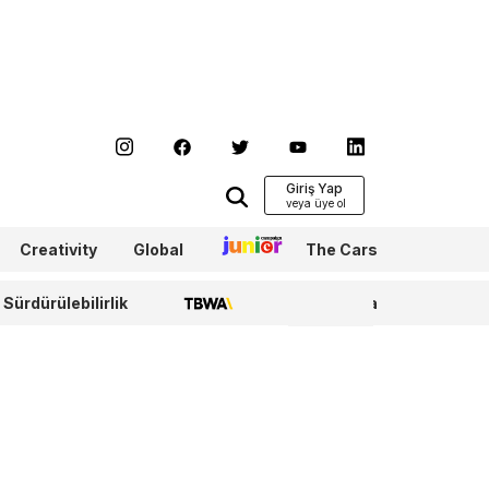
Giriş Yap
Creativity
Global
Junior
The Cars
Sürdürülebilirlik
TBWA
WPP Media