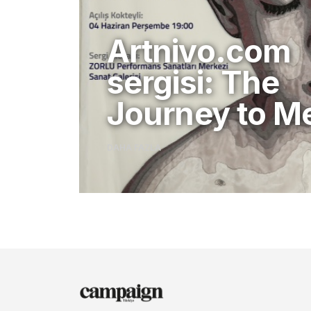
Artnivo.com
sergisi: The
Journey to M
DAHA FAZLA