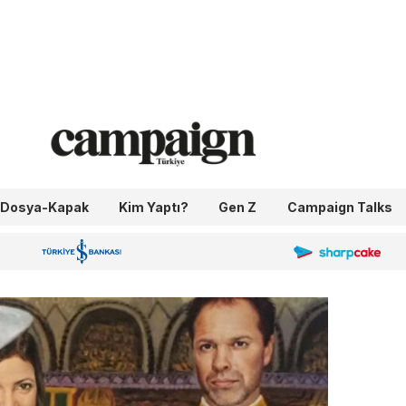
Dosya-Kapak
Kim Yaptı?
Gen Z
Campaign Talks
OneIngage
Sharpcake
İş Bankası 100.Yıl