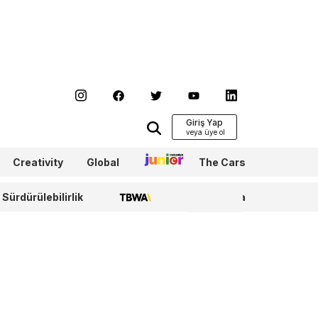
Giriş Yap
Creativity
Global
Junior
The Cars
Sürdürülebilirlik
TBWA
WPP Media