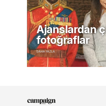
Ajanslardan ç
fotoğraflar
DAHA FAZLA