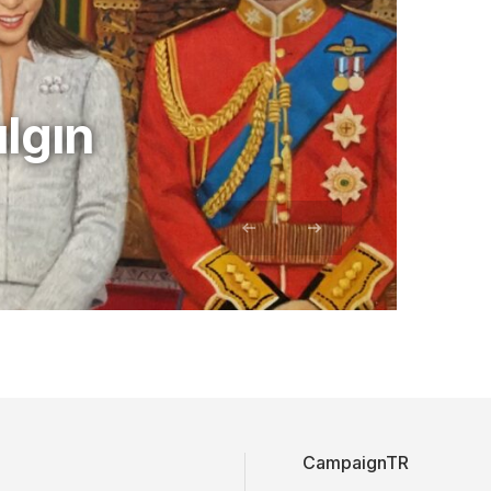
ılgın
CampaignTR