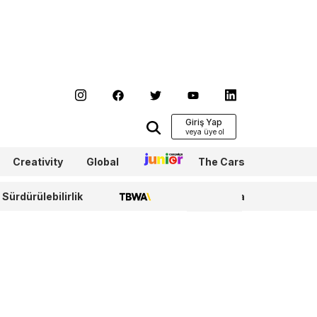
Giriş Yap
Creativity
Global
Junior
The Cars
Sürdürülebilirlik
TBWA
WPP Media