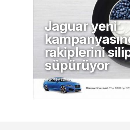
Jaguar yeni
kampanyasın
rakiplerini sili
süpürüyor
DAHA FAZLA