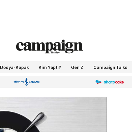
Dosya-Kapak
Kim Yaptı?
Gen Z
Campaign Talks
OneIngage
Sharpcake
İş Bankası 100.Yıl