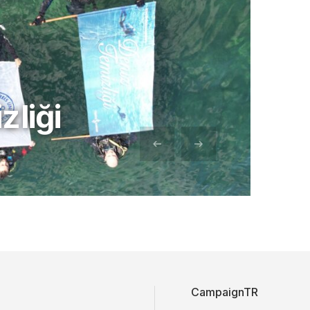
zliği
CampaignTR