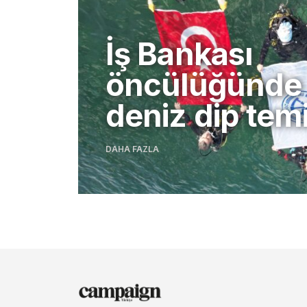
İş Bankası
öncülüğünde
deniz dip temi
DAHA FAZLA