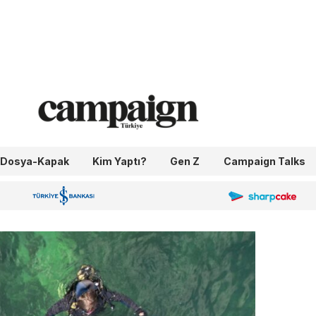
Dosya-Kapak
Kim Yaptı?
Gen Z
Campaign Talks
OneIngage
Sharpcake
İş Bankası 100.Yıl