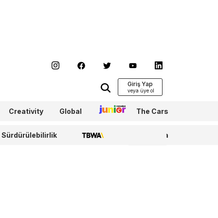
Giriş Yap
Creativity
Global
Junior
The Cars
Sürdürülebilirlik
TBWA
WPP Media