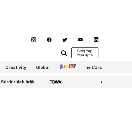
Giriş Yap
Creativity
Global
Junior
The Cars
Sürdürülebilirlik
TBWA
WPP Media