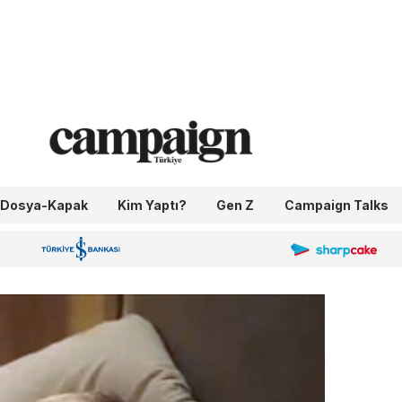
Dosya-Kapak
Kim Yaptı?
Gen Z
Campaign Talks
OneIngage
Sharpcake
İş Bankası 100.Yıl