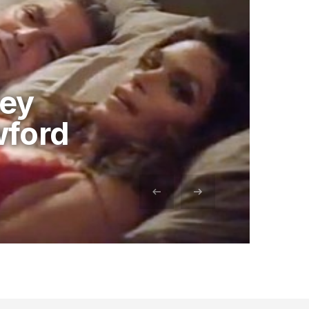
ney
wford