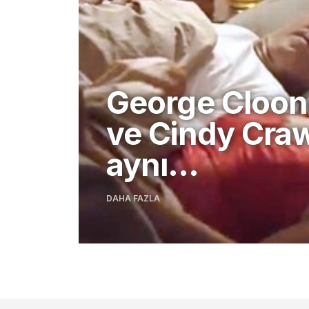
George Cloo
ve Cindy Cra
aynı…
DAHA FAZLA