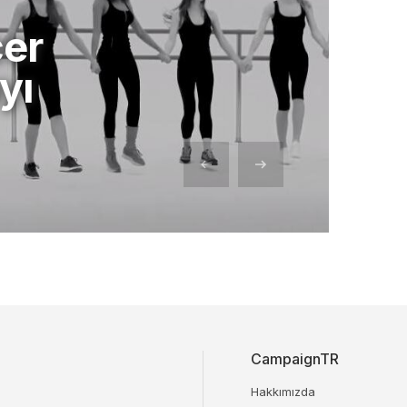
er
yı
CampaignTR
Hakkımızda