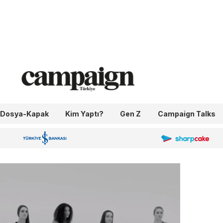
Dosya-Kapak
Kim Yaptı?
Gen Z
Campaign Talks
OneIngage
Sharpcake
İş Bankası 100.Yıl