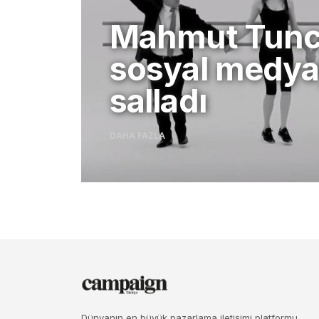
Mahmut Tunc
sosyal medya
salladı
DAHA FAZLA
Dünyanın en büyük pazarlama iletişimi platformu.