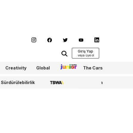
Giriş Yap
Creativity
Global
Junior
The Cars
Sürdürülebilirlik
TBWA
WPP Media