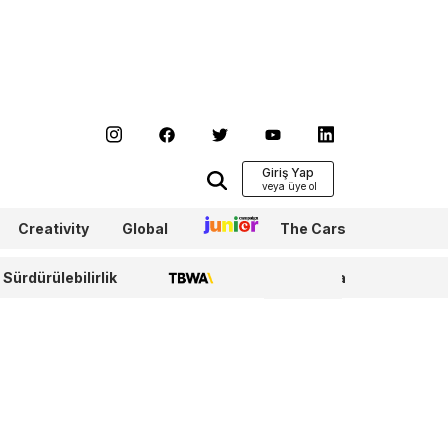
Giriş Yap
Creativity
Global
Junior
The Cars
Sürdürülebilirlik
TBWA
WPP Media