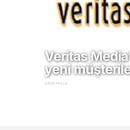
Veritas Media
yeni müşteril
DAHA FAZLA