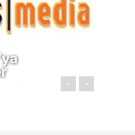
’ya
er