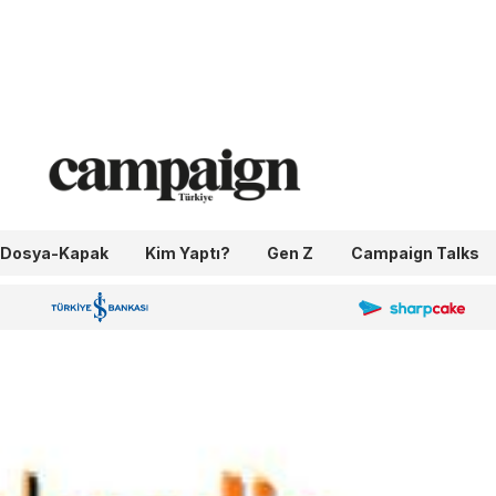
Dosya-Kapak
Kim Yaptı?
Gen Z
Campaign Talks
OneIngage
Sharpcake
İş Bankası 100.Yıl