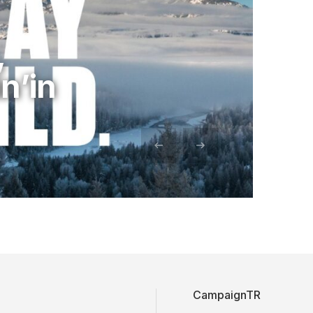
,
n’in
CampaignTR