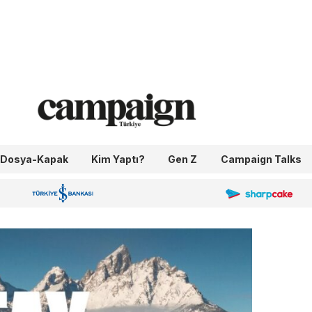
Dosya-Kapak
Kim Yaptı?
Gen Z
Campaign Talks
OneIngage
Sharpcake
İş Bankası 100.Yıl