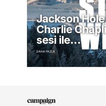
Jackson Hole
Charlie Chapli
sesi ile…
DAHA FAZLA