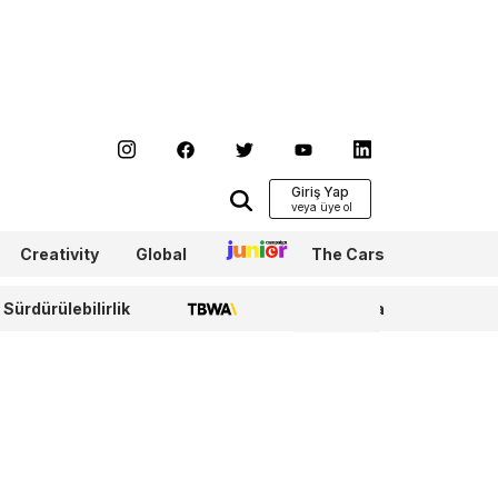
Giriş Yap
Creativity
Global
Junior
The Cars
Sürdürülebilirlik
TBWA
WPP Media