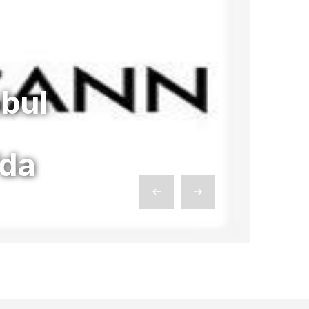
bul
’da