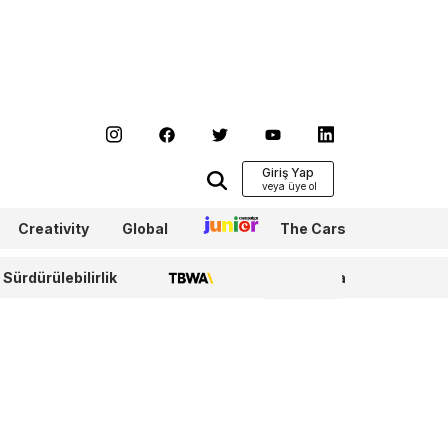
Giriş Yap
Creativity
Global
Junior
The Cars
Sürdürülebilirlik
TBWA
WPP Media