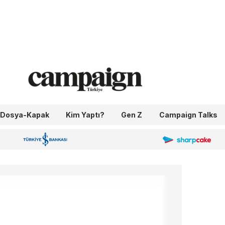
Dosya-Kapak
Kim Yaptı?
Gen Z
Campaign Talks
OneIngage
Sharpcake
İş Bankası 100.Yıl