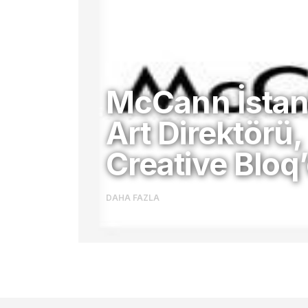
McCann İstan
Art Direktörü,
Creative Bloq
DAHA FAZLA