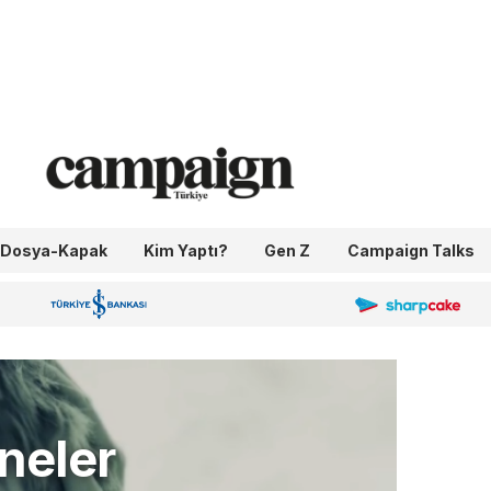
Dosya-Kapak
Kim Yaptı?
Gen Z
Campaign Talks
OneIngage
Sharpcake
İş Bankası 100.Yıl
neler