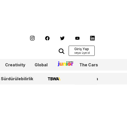
Giriş Yap
Creativity
Global
Junior
The Cars
Sürdürülebilirlik
TBWA
WPP Media