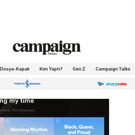
Dosya-Kapak
Kim Yaptı?
Gen Z
Campaign Talks
OneIngage
Sharpcake
İş Bankası 100.Yıl