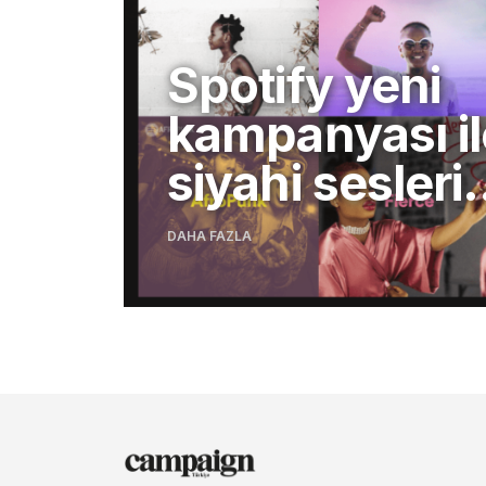
Spotify yeni
kampanyası il
siyahi sesler
DAHA FAZLA