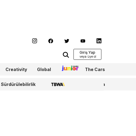
Giriş Yap
Creativity
Global
Junior
The Cars
Sürdürülebilirlik
TBWA
WPP Media