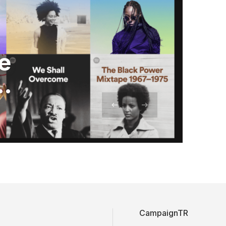
e
i…
CampaignTR